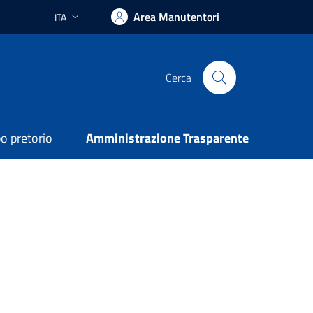
Area Manutentori
ITA
Lingua attiva:
Cerca
o pretorio
Amministrazione Trasparente