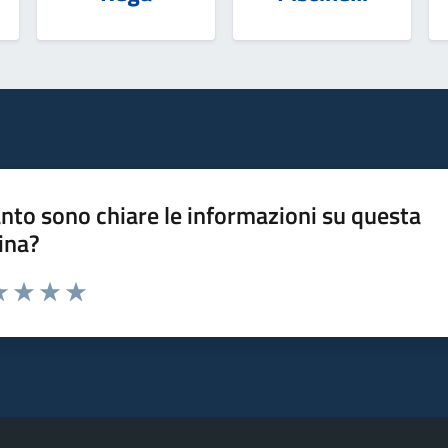
nto sono chiare le informazioni su questa
ina?
a 1 stelle su 5
luta 2 stelle su 5
Valuta 3 stelle su 5
Valuta 4 stelle su 5
Valuta 5 stelle su 5