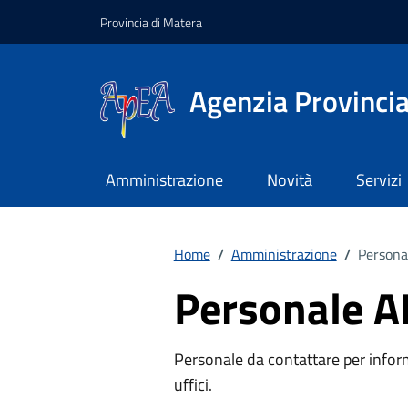
Vai ai contenuti
Vai al footer
Provincia di Matera
Agenzia Provinci
Amministrazione
Novità
Servizi
Home
/
Amministrazione
/
Persona
Personale 
Personale da contattare per inform
uffici.