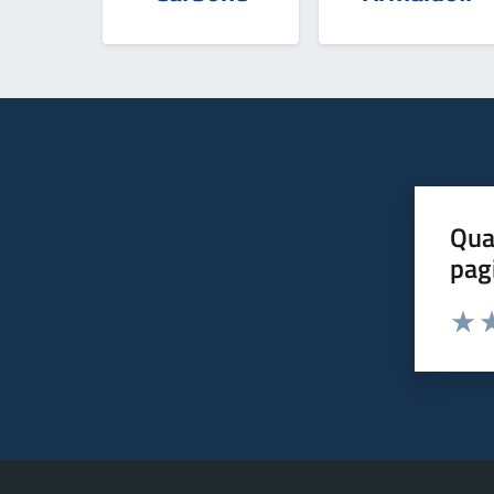
Qua
pag
Valut
Va