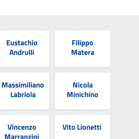
Eustachio
Filippo
Andrulli
Matera
Massimiliano
Nicola
Labriola
Minichino
Vincenzo
Vito Lionetti
Marranzini