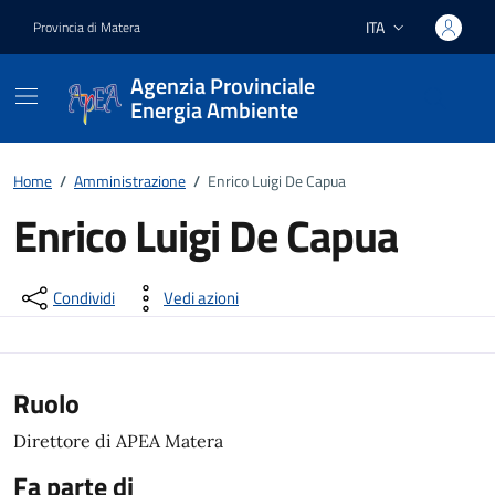
Vai ai contenuti
Vai al footer
ITA
Provincia di Matera
Lingua attiva:
Agenzia Provinciale
Energia Ambiente
Home
/
Amministrazione
/
Enrico Luigi De Capua
Enrico Luigi De Capua
Dettagli del documento
Condividi
Vedi azioni
Ruolo
Direttore di APEA Matera
Fa parte di